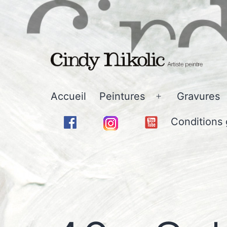
Aller
au
contenu
Cindy
Accueil
Peintures
Gravures
Ouvrir
Nikolic
le
Conditions 
-
menu
Art