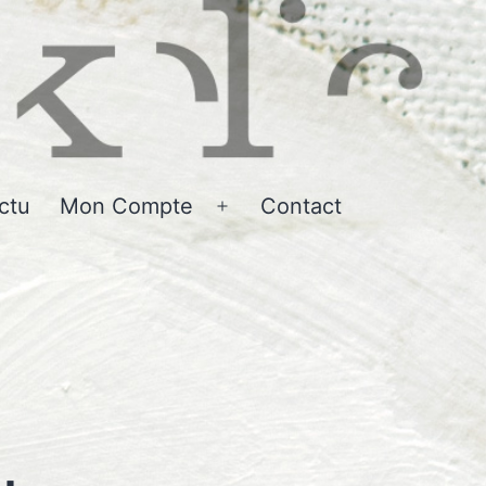
ctu
Mon Compte
Contact
r
Ouvrir
le
u
menu