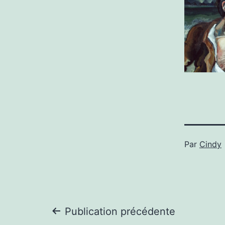
Publié
Par
Cindy
le
janvier
19,
2026
Navigation
Publication précédente