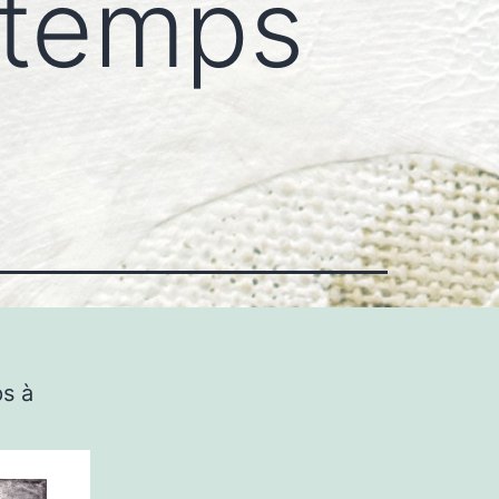
ntemps
ps à