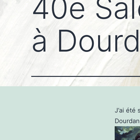
40e Sal
à Dour
J’ai été
Dourdan