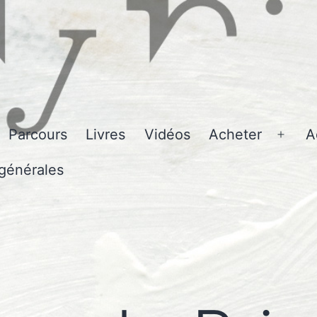
Parcours
Livres
Vidéos
Acheter
A
Ouvri
le
générales
men