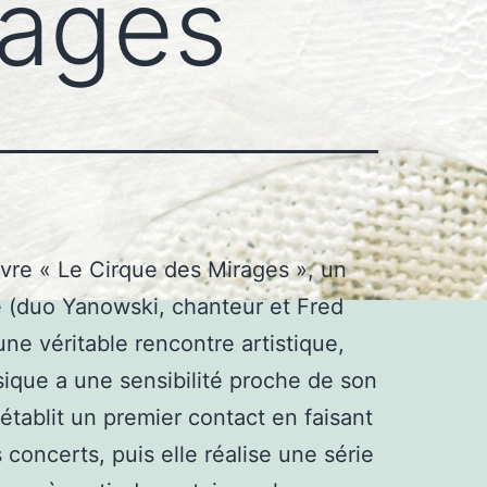
rages
uvre « Le Cirque des Mirages », un
e (duo Yanowski, chanteur et Fred
 une véritable rencontre artistique,
ique a une sensibilité proche de son
e établit un premier contact en faisant
concerts, puis elle réalise une série