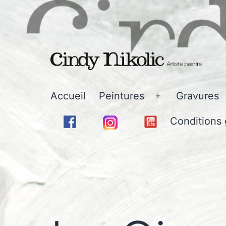
Aller
au
contenu
Cindy
Accueil
Peintures
Gravures
Ouvrir
Nikolic
le
Conditions 
-
menu
Art