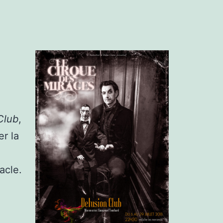
Club
,
er la
acle.