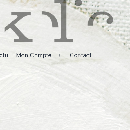
ctu
Mon Compte
Contact
r
Ouvrir
le
u
menu