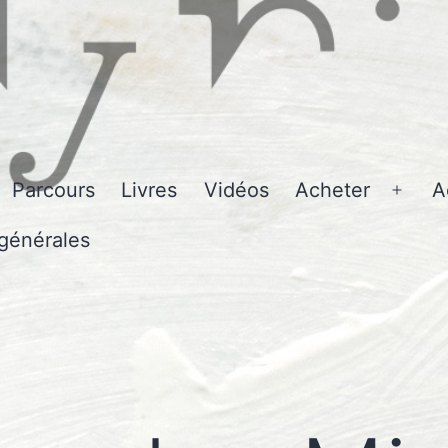
Parcours
Livres
Vidéos
Acheter
A
Ouvri
le
générales
men