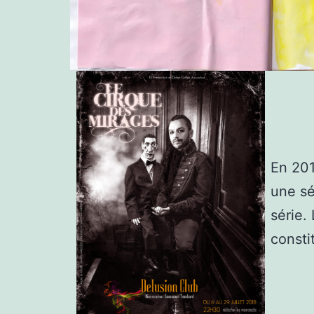
En 201
une sé
série.
consti