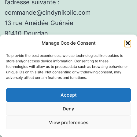
l’adresse suivante :
commande@cindynikolic.com
13 rue Amédée Guénée
91410 Dourdan
23. Téléchargement
Manage Cookie Consent
To provide the best experiences, we use technologies like cookies to
Vous pouvez également
télécharger
nos
store and/or access device information. Consenting to these
technologies will allow us to process data such as browsing behavior or
conditions générales au format PDF.
unique IDs on this site. Not consenting or withdrawing consent, may
adversely affect certain features and functions.
Accept
Deny
View preferences