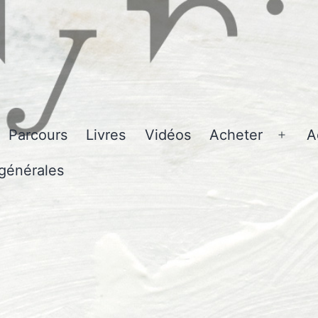
Parcours
Livres
Vidéos
Acheter
A
Ouvri
le
générales
men