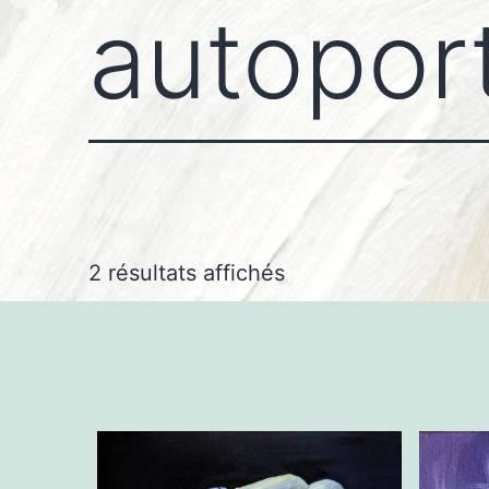
autoport
Trié
2 résultats affichés
par
prix
croissant