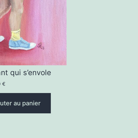
ant qui s’envole
0
€
uter au panier