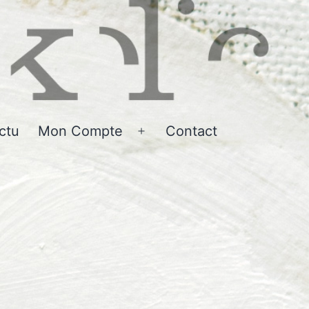
ctu
Mon Compte
Contact
r
Ouvrir
le
u
menu