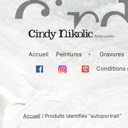
Aller
au
contenu
Cindy
Accueil
Peintures
Gravures
Ouvrir
Nikolic
le
Conditions 
-
menu
Art
Accueil
/ Produits identifiés “autoportrait”