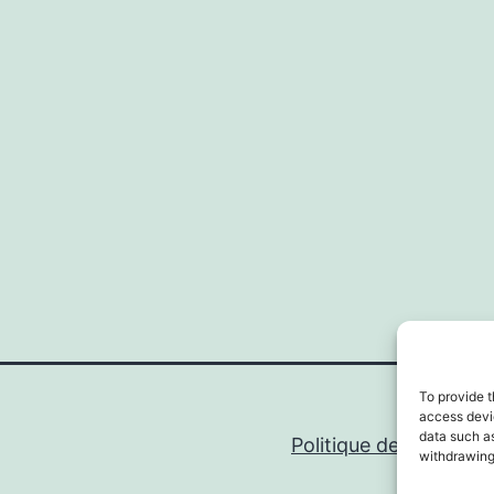
To provide t
access devic
data such as
Politique de confidenti
withdrawing