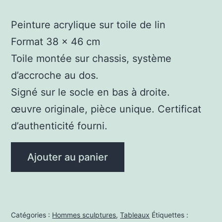
Peinture acrylique sur toile de lin
Format 38 x 46 cm
Toile montée sur chassis, système
d’accroche au dos.
Signé sur le socle en bas à droite.
œuvre originale, pièce unique. Certificat
d’authenticité fourni.
quantité
Ajouter au panier
de
Benoît
de
bronze
Catégories :
Hommes sculptures
,
Tableaux
Étiquettes :