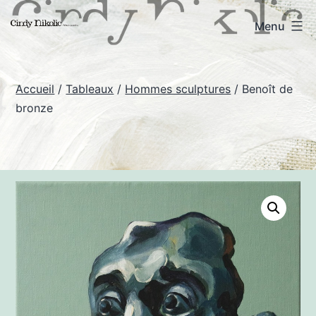
Aller
Cindy
Menu
au
Nikolic
contenu
-
Accueil
/
Tableaux
/
Hommes sculptures
/ Benoît de
Art
bronze