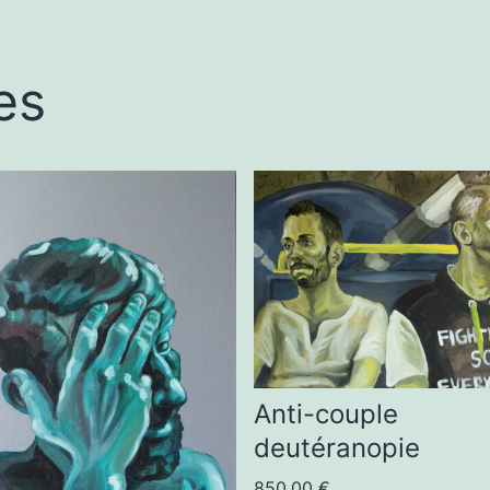
es
Anti-couple
deutéranopie
850,00
€