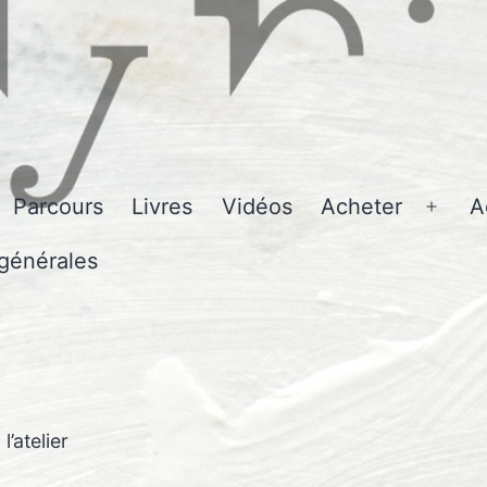
Parcours
Livres
Vidéos
Acheter
A
Ouvri
le
générales
men
l’atelier