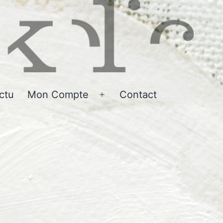
ctu
Mon Compte
Contact
r
Ouvrir
le
u
menu