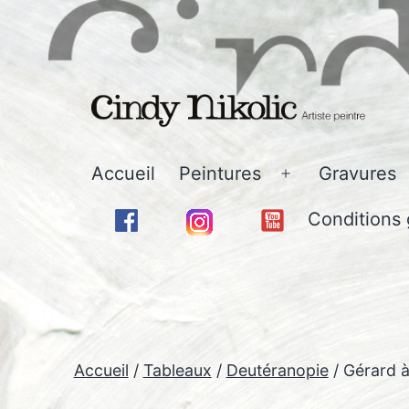
Aller
au
contenu
Cindy
Accueil
Peintures
Gravures
Ouvrir
Nikolic
le
Conditions 
-
menu
Art
Accueil
/
Tableaux
/
Deutéranopie
/ Gérard à 