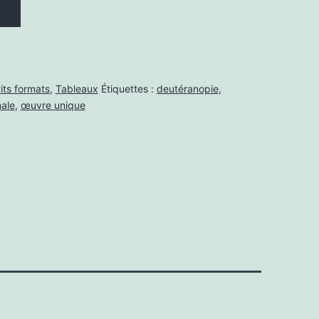
its formats
,
Tableaux
Étiquettes :
deutéranopie
,
nale
,
œuvre unique