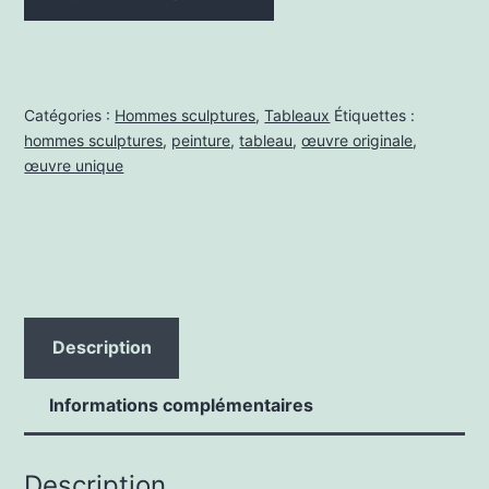
de
L'inconnu
dans
un
Catégories :
Hommes sculptures
,
Tableaux
Étiquettes :
bloc
hommes sculptures
,
peinture
,
tableau
,
œuvre originale
,
de
œuvre unique
granit
Description
Informations complémentaires
Description