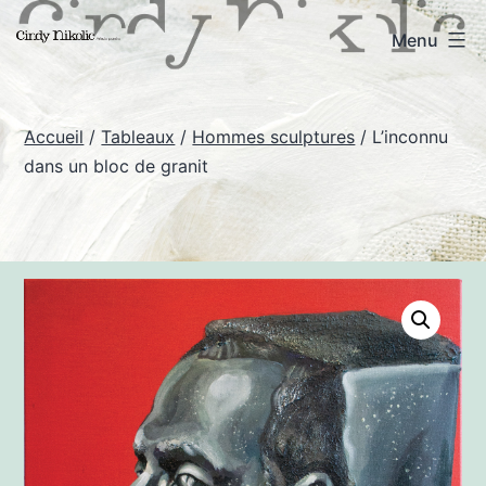
Aller
Cindy
Menu
au
Nikolic
contenu
-
Accueil
/
Tableaux
/
Hommes sculptures
/ L’inconnu
Art
dans un bloc de granit