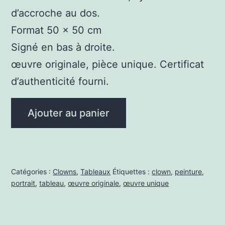
d’accroche au dos.
Format 50 x 50 cm
Signé en bas à droite.
œuvre originale, pièce unique. Certificat
d’authenticité fourni.
quantité
Ajouter au panier
de
Semi-
clown
Sacha
Catégories :
Clowns
,
Tableaux
Étiquettes :
clown
,
peinture
,
portrait
,
tableau
,
œuvre originale
,
œuvre unique