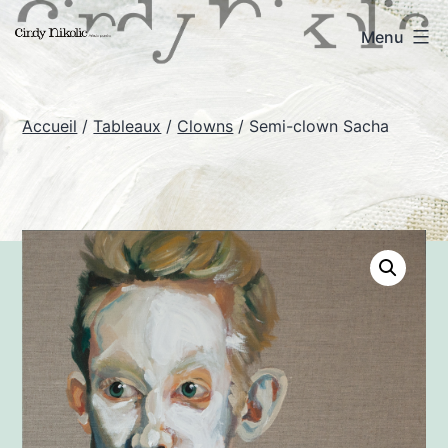
Aller
Cindy
Menu
au
Nikolic
contenu
-
Accueil
/
Tableaux
/
Clowns
/ Semi-clown Sacha
Art