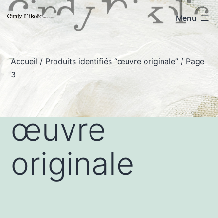
Aller
Cindy
Menu
au
Nikolic
contenu
-
Accueil
/
Produits identifiés “œuvre originale”
/ Page
Art
3
œuvre
originale