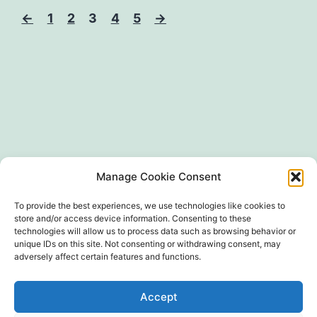
←
1
2
3
4
5
→
SIRET 497 594 416 00024
Manage Cookie Consent
To provide the best experiences, we use technologies like cookies to
store and/or access device information. Consenting to these
technologies will allow us to process data such as browsing behavior or
unique IDs on this site. Not consenting or withdrawing consent, may
adversely affect certain features and functions.
Accept
Politique de confidentialité