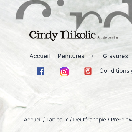
Aller
au
contenu
Cindy
Accueil
Peintures
Gravures
Ouvrir
Nikolic
le
Conditions 
-
menu
Art
Accueil
/
Tableaux
/
Deutéranopie
/ Pré-clo