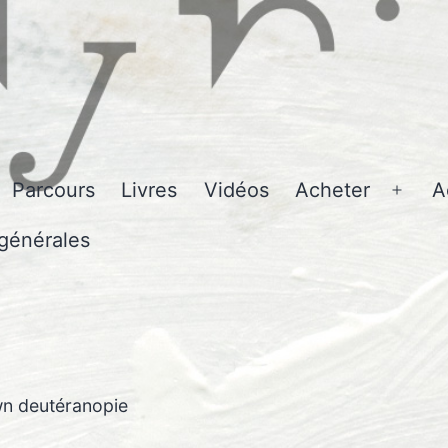
Parcours
Livres
Vidéos
Acheter
A
Ouvri
le
générales
men
wn deutéranopie