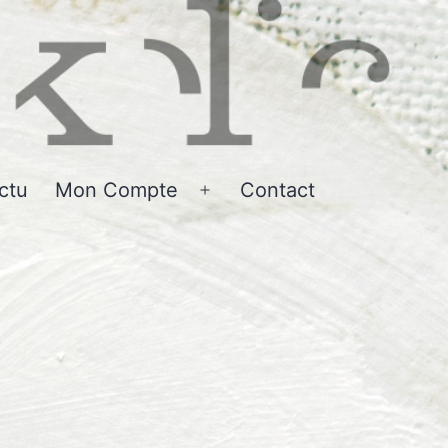
ctu
Mon Compte
Contact
r
Ouvrir
le
u
menu