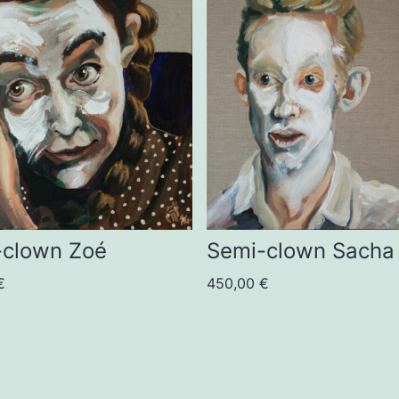
-clown Zoé
Semi-clown Sacha
€
450,00
€