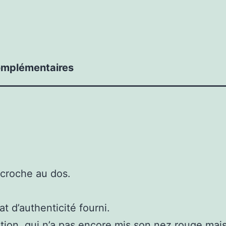
omplémentaires
ccroche au dos.
t d’authenticité fourni.
tion, qui n’a pas encore mis son nez rouge mais 